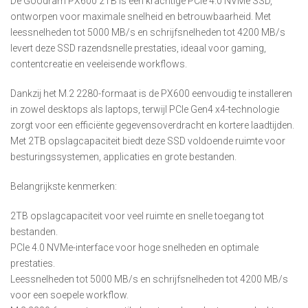
De Goodram PX600 2TB is een krachtige PCIe 4.0 NVMe SSD,
ontworpen voor maximale snelheid en betrouwbaarheid. Met
leessnelheden tot 5000 MB/s en schrijfsnelheden tot 4200 MB/s
levert deze SSD razendsnelle prestaties, ideaal voor gaming,
contentcreatie en veeleisende workflows.
Dankzij het M.2 2280-formaat is de PX600 eenvoudig te installeren
in zowel desktops als laptops, terwijl PCIe Gen4 x4-technologie
zorgt voor een efficiënte gegevensoverdracht en kortere laadtijden.
Met 2TB opslagcapaciteit biedt deze SSD voldoende ruimte voor
besturingssystemen, applicaties en grote bestanden.
Belangrijkste kenmerken:
2TB opslagcapaciteit voor veel ruimte en snelle toegang tot
bestanden.
PCIe 4.0 NVMe-interface voor hoge snelheden en optimale
prestaties.
Leessnelheden tot 5000 MB/s en schrijfsnelheden tot 4200 MB/s
voor een soepele workflow.