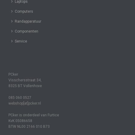
Laptops
Computers
Randapparatuur
Componenten
Service
PCker
Visschersstraat 34,
8325 BT Vollenhove
085 060 0527
webshop[at]pcker.nl
PCker is onderdeel van Furtice
KvK 05086658
BTW NL00 2166 010 B73