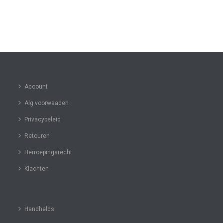
Account
Alg.voorwaaden
Privacybeleid
Retouren
Herroepingsrecht
Klachten
Handhelds