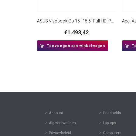
ASUS Vivobook Go 15 | 15,6” Full HD IPS | AMD Ryzen 5 7520U | 8GB DDR5 | 512GB SSD | W11 Pro
€
1.493,42
Toevoegen aan winkelwagen
T
Account
Handhelds
Alg.voorwaaden
Laptops
Privacybeleid
Computers