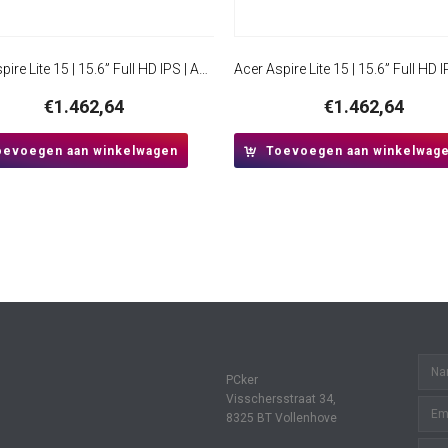
Acer Aspire Lite 15 | 15.6” Full HD IPS | AMD Ryzen 3 5300U | 16GB RAM | 512GB SSD | W11 Pro
€
1.462,64
€
1.462,64
oevoegen aan winkelwagen
Toevoegen aan winkelwag
PCker
Visschersstraat 34,
8325 BT Vollenhove