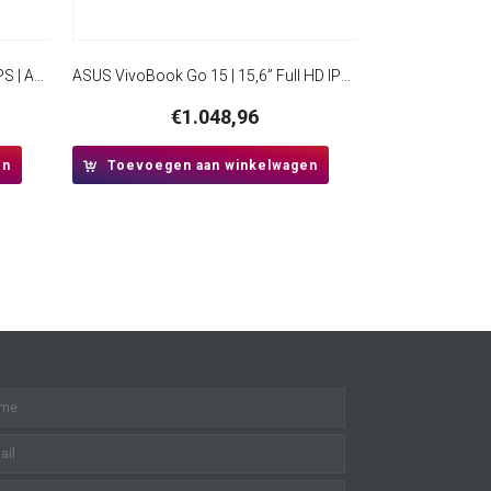
Acer Aspire Lite 15 | 15.6” Full HD IPS | AMD Ryzen 7 5825U | 16GB RAM | 512GB SSD | W11 Pro
ASUS VivoBook Go 15 | 15,6” Full HD IPS | AMD Ryzen 3 7320U | 8GB DDR5 | 512GB SSD | W11 Pro | Mixed Black
€
1.048,96
en
Toevoegen aan winkelwagen