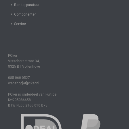
Randapparatuur
Componenten
Service
PCker
Visschersstraat 34,
8325 BT Vollenhove
085 060 0527
webshop[at]pcker.nl
PCker is onderdeel van Furtice
KvK 05086658
BTW NL00 2166 010 B73