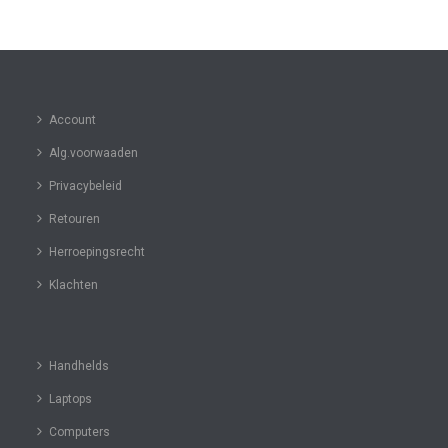
Account
Alg.voorwaaden
Privacybeleid
Retouren
Herroepingsrecht
Klachten
Handhelds
Laptops
Computers