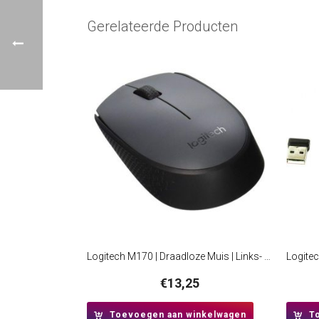
Gerelateerde Producten
Logitech M170 | Draadloze Muis | Links- en Rechtshandig | RF | 1000 DPI | Grijs
€
13,25
Toevoegen aan winkelwagen
T