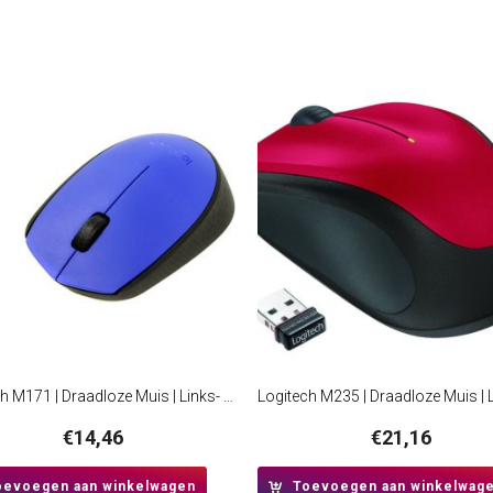
Logitech M171 | Draadloze Muis | Links- en Rechtshandig | RF | 1000 DPI | Zwart/Blauw
€
14,46
€
21,16
oevoegen aan winkelwagen
Toevoegen aan winkelwag