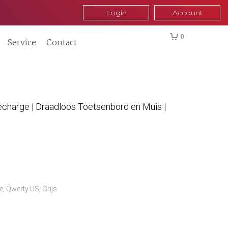
Login
Account
0
Service
Contact
charge | Draadloos Toetsenbord en Muis |
, Qwerty US, Grijs