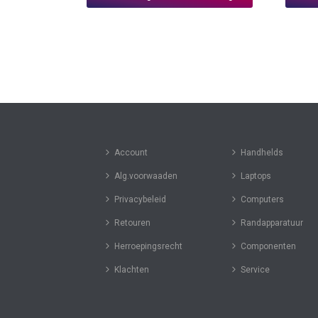
Account
Handhelds
Alg.voorwaaden
Laptops
Privacybeleid
Computers
Retouren
Randapparatuur
Herroepingsrecht
Componenten
Klachten
Service