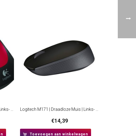
Logitech M235 | Draadloze Muis | Links- en Rechtshandig | RF | 1000 DPI | Rood/Zwart
Logitech M171 | Draadloze Muis | Links- en Rechtshandig | RF | 1000 DPI | Zwart
€
14,39
en
Toevoegen aan winkelwagen