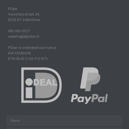
PCker
Visschersstraat 34,
8325 BT Vollenhove
085 060 0527
webshop[at]pcker.nl
PCker is onderdeel van Furtice
KvK 05086658
BTW NL00 2166 010 B73