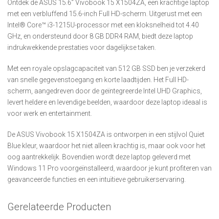
Ontdek de ASUS 15.6” Vivobook 15 X1504ZA, een krachtige laptop
met een verbluffend 15.6-inch Full HD-scherm. Uitgerust met een
Intel® Core™ i3-1215U-processor met een kloksnelheid tot 4.40
GHz, en ondersteund door 8 GB DDR4 RAM, biedt deze laptop
indrukwekkende prestaties voor dagelijkse taken.
Met een royale opslagcapaciteit van 512 GB SSD ben je verzekerd
van snelle gegevenstoegang en korte laadtijden. Het Full HD-
scherm, aangedreven door de geïntegreerde Intel UHD Graphics,
levert heldere en levendige beelden, waardoor deze laptop ideaal is
voor werk en entertainment.
De ASUS Vivobook 15 X1504ZA is ontworpen in een stijlvol Quiet
Blue kleur, waardoor het niet alleen krachtig is, maar ook voor het
oog aantrekkelijk. Bovendien wordt deze laptop geleverd met
Windows 11 Pro voorgeïnstalleerd, waardoor je kunt profiteren van
geavanceerde functies en een intuïtieve gebruikerservaring.
Gerelateerde Producten