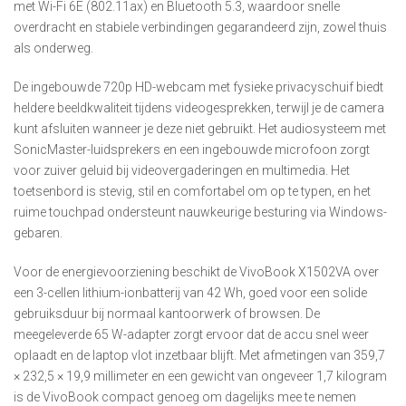
met Wi-Fi 6E (802.11ax) en Bluetooth 5.3, waardoor snelle
overdracht en stabiele verbindingen gegarandeerd zijn, zowel thuis
als onderweg.
De ingebouwde 720p HD-webcam met fysieke privacyschuif biedt
heldere beeldkwaliteit tijdens videogesprekken, terwijl je de camera
kunt afsluiten wanneer je deze niet gebruikt. Het audiosysteem met
SonicMaster-luidsprekers en een ingebouwde microfoon zorgt
voor zuiver geluid bij videovergaderingen en multimedia. Het
toetsenbord is stevig, stil en comfortabel om op te typen, en het
ruime touchpad ondersteunt nauwkeurige besturing via Windows-
gebaren.
Voor de energievoorziening beschikt de VivoBook X1502VA over
een 3-cellen lithium-ionbatterij van 42 Wh, goed voor een solide
gebruiksduur bij normaal kantoorwerk of browsen. De
meegeleverde 65 W-adapter zorgt ervoor dat de accu snel weer
oplaadt en de laptop vlot inzetbaar blijft. Met afmetingen van 359,7
× 232,5 × 19,9 millimeter en een gewicht van ongeveer 1,7 kilogram
is de VivoBook compact genoeg om dagelijks mee te nemen