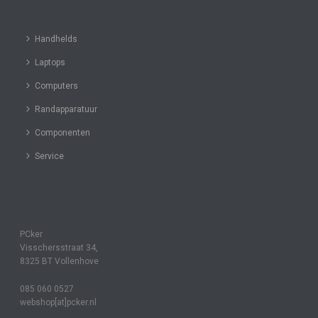
Handhelds
Laptops
Computers
Randapparatuur
Componenten
Service
PCker
Visschersstraat 34,
8325 BT Vollenhove
085 060 0527
webshop[at]pcker.nl