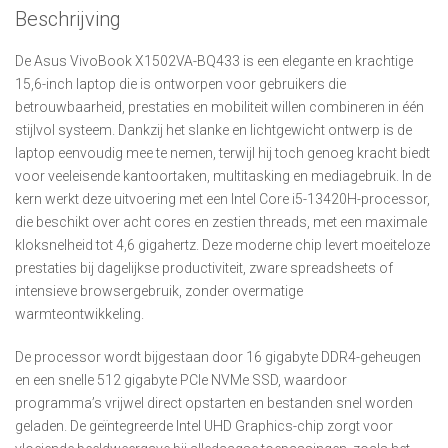
Beschrijving
De Asus VivoBook X1502VA-BQ433 is een elegante en krachtige
15,6-inch laptop die is ontworpen voor gebruikers die
betrouwbaarheid, prestaties en mobiliteit willen combineren in één
stijlvol systeem. Dankzij het slanke en lichtgewicht ontwerp is de
laptop eenvoudig mee te nemen, terwijl hij toch genoeg kracht biedt
voor veeleisende kantoortaken, multitasking en mediagebruik. In de
kern werkt deze uitvoering met een Intel Core i5-13420H-processor,
die beschikt over acht cores en zestien threads, met een maximale
kloksnelheid tot 4,6 gigahertz. Deze moderne chip levert moeiteloze
prestaties bij dagelijkse productiviteit, zware spreadsheets of
intensieve browsergebruik, zonder overmatige
warmteontwikkeling.
De processor wordt bijgestaan door 16 gigabyte DDR4-geheugen
en een snelle 512 gigabyte PCIe NVMe SSD, waardoor
programma’s vrijwel direct opstarten en bestanden snel worden
geladen. De geïntegreerde Intel UHD Graphics-chip zorgt voor