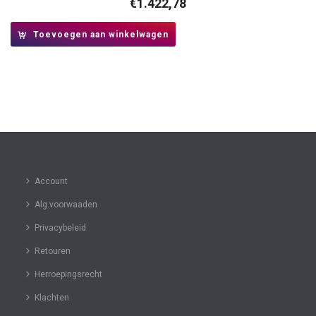
€
1.422,78
Toevoegen aan winkelwagen
Account
Alg.voorwaaden
Privacybeleid
Retouren
Herroepingsrecht
Klachten