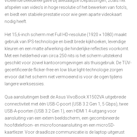
vloeiende beeldweergave bij alledaagse toepassingen, zoals het
afspelen van video’s in hoge resolutie of het bewerken van foto’s,
en biedt een stabiele prestatie voor wie geen aparte videokaart
nodig heeft.
Het 15,6-inch scherm met Full HD-resolutie (1920 × 1080) maakt
gebruik van IPS-technologie en biedt brede kijkhoeken, levendige
kleuren en een matte afwerking die hinderlijke reflecties voorkomt.
Met een helderheid van circa 250 nits is het scherm uitstekend
geschikt voor zowel kantooromgevingen als thuisgebruik. De TÜV-
gecertificeerde flicker-free en low blue light-technologie zorgen
ervoor dat het scherm niet vermoeiend is voor de ogen tijdens
langere werksessies.
Qua aansluitingen biedt de Asus VivoBook X1502VA uitgebreide
connectiviteit met één USB-C-poort (USB 3.2 Gen 1, 5 Gbps), twee
USB-A-poorten (USB 3.2 Gen 1), een HDMI 1.4-uitgang voor
aansluiting van een extern beeldscherm, een gecombineerde
hoofdtelefoon- en microfoonaansluiting en een microSD-
kaartlezer. Voor draadloze communicatie is de laptop uitgerust