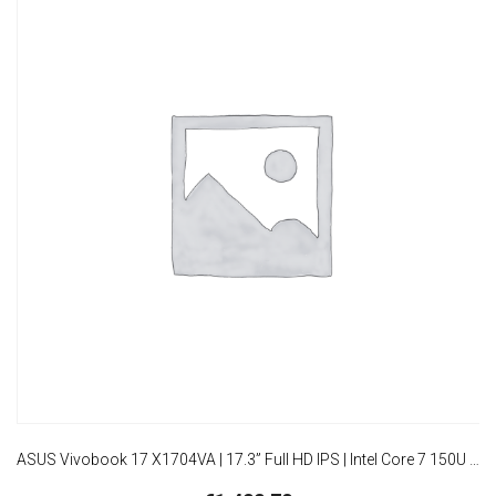
ASUS Vivobook 17 X1704VA | 17.3” Full HD IPS | Intel Core 7 150U | 16GB RAM | 1TB SSD | W11 Professional | Quiet Blue