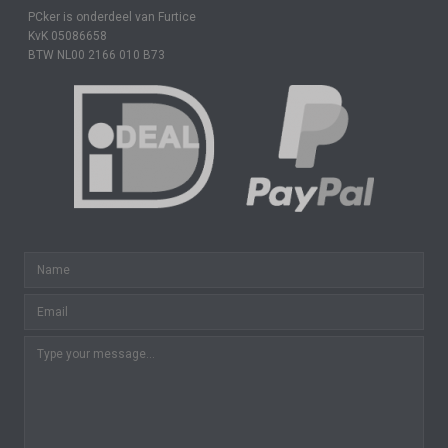
PCker is onderdeel van Furtice
KvK 05086658
BTW NL00 2166 010 B73