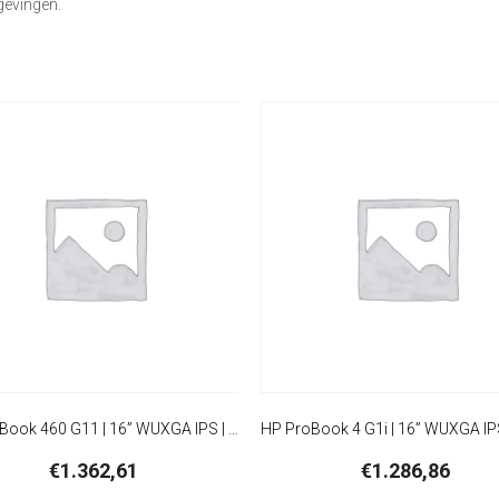
gevingen.
HP ProBook 460 G11 | 16” WUXGA IPS | Intel Core Ultra 5 125U | 16GB DDR5 | 512GB SSD | W11 Pro | Inclusief Tas
€
1.362,61
€
1.286,86