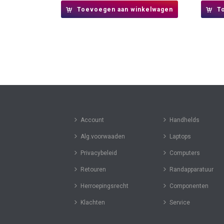
Toevoegen aan winkelwagen
T
Account
Handhelds
Alg.voorwaaden
Laptops
Privacybeleid
Computers
Retouren
Randapparatuur
Herroepingsrecht
Componenten
Klachten
Service