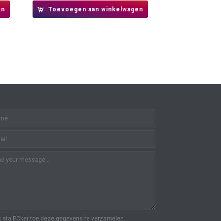
en
Toevoegen aan winkelwagen
k sta PCker toe deze gegevens te verzamelen.