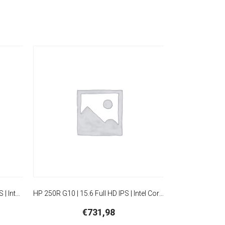
HP ProBook 4 G1i | 16” WUXGA IPS | Intel Core Ultra 7 255U | 16GB DDR5 | 512GB SSD | W11 Professional
HP 250R G10 | 15.6 Full HD IPS | Intel Core 5 120U | 16GB RAM | 512GB SSD | W11 Pro
€
731,98