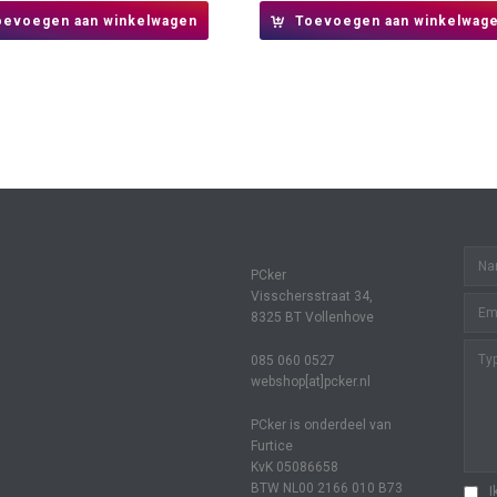
oevoegen aan winkelwagen
Toevoegen aan winkelwag
PCker
Visschersstraat 34,
8325 BT Vollenhove
085 060 0527
webshop[at]pcker.nl
PCker is onderdeel van
Furtice
KvK 05086658
BTW NL00 2166 010 B73
I