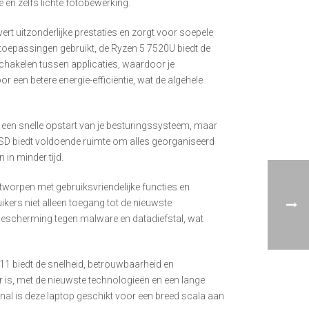
 en zelfs lichte fotobewerking.
 uitzonderlijke prestaties en zorgt voor soepele
eve toepassingen gebruikt, de Ryzen 5 7520U biedt de
chakelen tussen applicaties, waardoor je
 een betere energie-efficiëntie, wat de algehele
 een snelle opstart van je besturingssysteem, maar
SSD biedt voldoende ruimte om alles georganiseerd
in minder tijd.
orpen met gebruiksvriendelijke functies en
kers niet alleen toegang tot de nieuwste
 bescherming tegen malware en datadiefstal, wat
611 biedt de snelheid, betrouwbaarheid en
aar is, met de nieuwste technologieën en een lange
l is deze laptop geschikt voor een breed scala aan