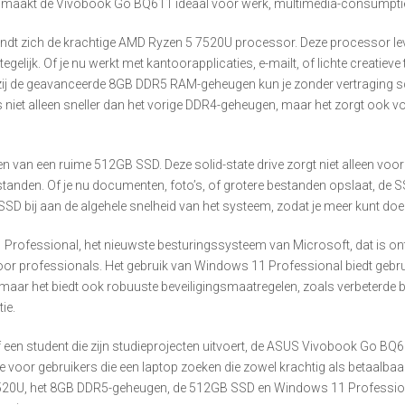
 Dit maakt de Vivobook Go BQ611 ideaal voor werk, multimedia-consumptie
 zich de krachtige AMD Ryzen 5 7520U processor. Deze processor levert
 tegelijk. Of je nu werkt met kantoorapplicaties, e-mailt, of lichte creati
kzij de geavanceerde 8GB DDR5 RAM-geheugen kun je zonder vertraging s
niet alleen sneller dan het vorige DDR4-geheugen, maar het zorgt ook voor
 van een ruime 512GB SSD. Deze solid-state drive zorgt niet alleen voor
tanden. Of je nu documenten, foto’s, of grotere bestanden opslaat, de 
SD bij aan de algehele snelheid van het systeem, zodat je meer kunt doen 
ofessional, het nieuwste besturingssysteem van Microsoft, dat is ontw
voor professionals. Het gebruik van Windows 11 Professional biedt gebrui
, maar het biedt ook robuuste beveiligingsmaatregelen, zoals verbeterde
ie.
f een student die zijn studieprojecten uitvoert, de ASUS Vivobook Go BQ
keuze voor gebruikers die een laptop zoeken die zowel krachtig als betaalb
 7520U, het 8GB DDR5-geheugen, de 512GB SSD en Windows 11 Professiona