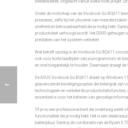
beeldkwaliteit, ongeacht vanuit welke hoek je kijkt.
Onder de motorkap van de Vivobook Go BQ611 bevindt
prestaties, zelfs bij het uitvoeren van meerdere taken
snelheid en betrouwbaarheid die je nodig hebt. Dan
productiviteit verhoogd wordt. Het DDR5-geheugen is 
prestaties van het systeem verbetert.
Wat betreft opslag is de Vivobook Go BQ611 voorzien
ook voor korte laadtijden van je programma’s en bes
en snel toegankelijk te houden. Daarnaast draagt de S
De ASUS Vivobook Go BQ611 draait op Windows 11 Pr
geavanceerde beveiligingsopties die belangrijk zijn 
technologieën en verbeterde productiviteitsfuncties
essentieel is voor het beheren van gevoelige informat
Of je nu een professional bent die onderweg werkt o
functionaliteit die je nodig hebt. Het is een ideale 
batterijduur. Dankzij de combinatie van de Ryzen 5