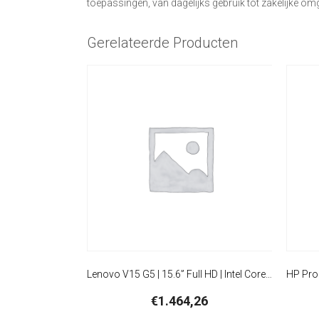
toepassingen, van dagelijks gebruik tot zakelijke om
Gerelateerde Producten
Lenovo V15 G5 | 15.6” Full HD | Intel Core i3-1315U | 8GB DDR5 | 512GB SSD | W11 Pro | Business Black
€
1.464,26