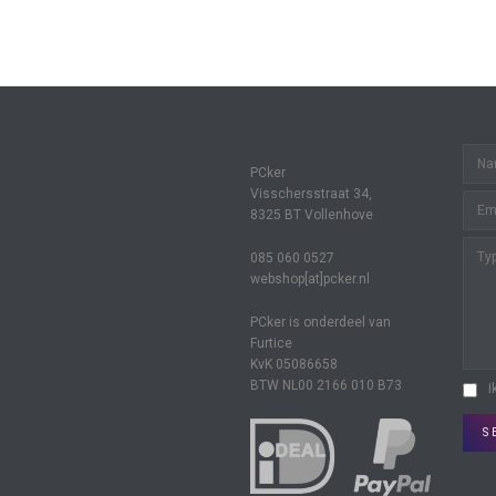
PCker
Visschersstraat 34,
8325 BT Vollenhove
085 060 0527
webshop[at]pcker.nl
PCker is onderdeel van
Furtice
KvK 05086658
BTW NL00 2166 010 B73
I
S