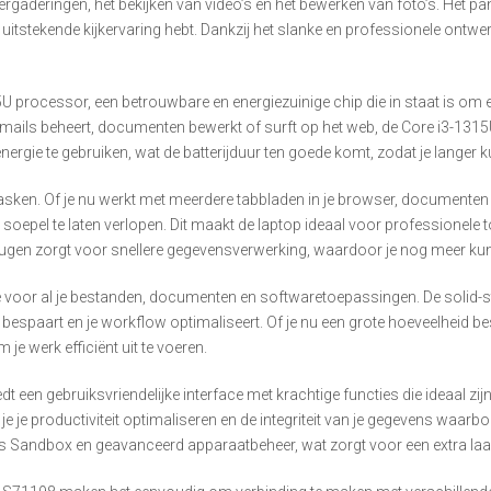
gaderingen, het bekijken van video’s en het bewerken van foto’s. Het pan
n uitstekende kijkervaring hebt. Dankzij het slanke en professionele ontwe
U processor, een betrouwbare en energiezuinige chip die in staat is om 
, e-mails beheert, documenten bewerkt of surft op het web, de Core i3-1315
nergie te gebruiken, wat de batterijduur ten goede komt, zodat je langer
sken. Of je nu werkt met meerdere tabbladen in je browser, documente
oepel te laten verlopen. Dit maakt de laptop ideaal voor professionele
ugen zorgt voor snellere gegevensverwerking, waardoor je nog meer kun
 voor al je bestanden, documenten en softwaretoepassingen. De solid-stat
bespaart en je workflow optimaliseert. Of je nu een grote hoeveelheid 
e werk efficiënt uit te voeren.
n gebruiksvriendelijke interface met krachtige functies die ideaal zijn 
e je productiviteit optimaliseren en de integriteit van je gegevens waar
ows Sandbox en geavanceerd apparaatbeheer, wat zorgt voor een extra l