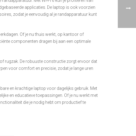
andapparatuur. Met Wi-Fi 6 kun je profiteren van
udgebaseerde applicaties. De laptop is ook voorzien
ires, zodat je eenvoudig al je randapparatuur kunt
erkdagen. Of je nu thuis werkt, op kantoor of
fficiënte componenten dragen bij aan een optimale
of rugzak. De robuuste constructie zorgt ervoor dat
rpen voor comfort en precisie, zodat je lange uren
are en krachtige laptop voor dagelijks gebruik. Met
elijke en educatieve toepassingen. Of je nu werkt met
ionaliteit die je nodig hebt om productief te