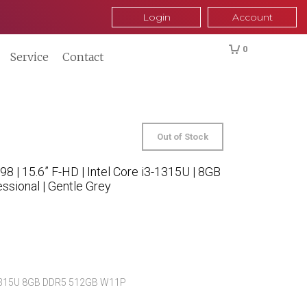
Login
Account
0
Service
Contact
Out of Stock
 | 15.6” F-HD | Intel Core i3-1315U | 8GB
ssional | Gentle Grey
-1315U 8GB DDR5 512GB W11P