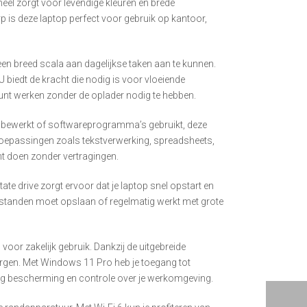
eel zorgt voor levendige kleuren en brede
rp is deze laptop perfect voor gebruik op kantoor,
een breed scala aan dagelijkse taken aan te kunnen.
U biedt de kracht die nodig is voor vloeiende
 kunt werken zonder de oplader nodig te hebben.
n bewerkt of softwareprogramma’s gebruikt, deze
 toepassingen zoals tekstverwerking, spreadsheets,
t doen zonder vertragingen.
e drive zorgt ervoor dat je laptop snel opstart en
bestanden moet opslaan of regelmatig werkt met grote
voor zakelijk gebruik. Dankzij de uitgebreide
borgen. Met Windows 11 Pro heb je toegang tot
aag bescherming en controle over je werkomgeving.