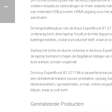
De connectiviteitsopties van de Asus ExpertBook B1
snellere draadloze verbindingen en meer stabiele net
van meerdere USB-poorten, HDMI-uitgang voor het aa
aansluiten.
De lange batterijduur van de Asus ExpertBook B1 S711
onderweg bent, deze laptop houdt je de hele dag prod
batterijprestaties, zodat je productief blijft, waar je o
Dankzij het lichte en dunne ontwerp is de Asus Exp
de laptop bestand is tegen de dagelijkse slijtage van
kunt werken zonder ongemak.
De Asus ExpertBook B1 S71198 is de perfecte keuze v
een uitstekende balans tussen prestaties, opslag, bat
tekstverwerkers, spreadsheets, e-mail, online verga
blijven, waar je ook bent.
Gerelateerde Producten