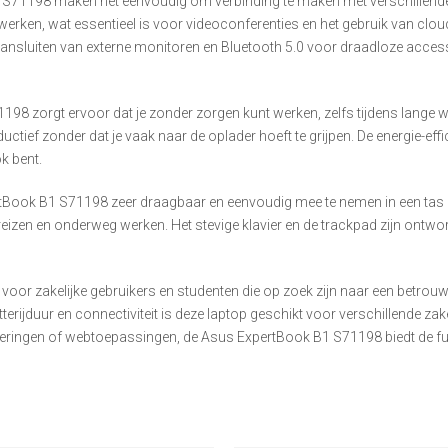
 S71198 maken het eenvoudig om verbinding te maken met verschillende r
werken, wat essentieel is voor videoconferenties en het gebruik van clo
nsluiten van externe monitoren en Bluetooth 5.0 voor draadloze accesso
98 zorgt ervoor dat je zonder zorgen kunt werken, zelfs tijdens lange w
uctief zonder dat je vaak naar de oplader hoeft te grijpen. De energie-e
ok bent.
ertBook B1 S71198 zeer draagbaar en eenvoudig mee te nemen in een tas 
 reizen en onderweg werken. Het stevige klavier en de trackpad zijn ontwo
oor zakelijke gebruikers en studenten die op zoek zijn naar een betrouwb
terijduur en connectiviteit is deze laptop geschikt voor verschillende zak
deringen of webtoepassingen, de Asus ExpertBook B1 S71198 biedt de funct