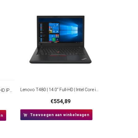
Lenovo T480 | 14.0” Full-HD | Intel Core i5-8350 | 8GB | 256GB | W10 Professional | RFB
ASUS VivoBook Go 15 | 15,6” Full HD IPS | AMD Ryzen 3 7320U | 8GB DDR5 | 512GB SSD | W11 Pro | Mixed Black
€
554,89
Toevoegen aan winkelwagen
en