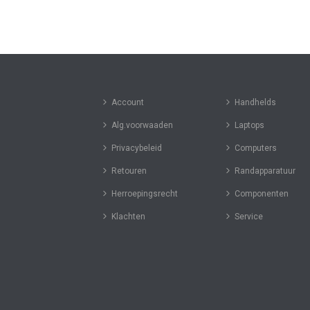
Account
Handhelds
Alg.voorwaaden
Laptops
Privacybeleid
Computers
Retouren
Randapparatuur
Herroepingsrecht
Componenten
Klachten
Service