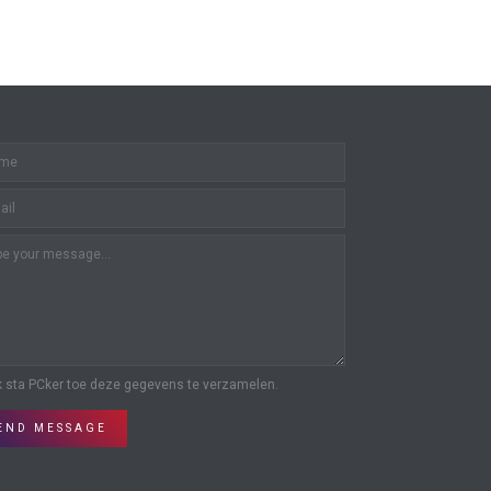
k sta PCker toe deze gegevens te verzamelen.
END MESSAGE