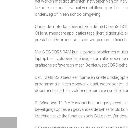
het werken met documenten, het volgen van online ver
kijkhoeken, zodat je vanuit verschillende posities ee
onderweg of in een schoolomgeving.
Onder de motorkap bevindt zich de Intel Core i3-1315
Of je nu meerdere applicaties tegelijkertijd gebruikt
prestaties. De processor is ontworpen om efficiënt e
Met 8 GB DDR5 RAM kun je zonder problemen multita
laptop biedt voldoende geheugen om alle processen s
grafische software en meer. De nieuwste DDR5-gehe
De 512 GB SSD biedt een ruime en snelle opslagoptie
programma’s in een oogwenk laadt, waardoor je tijd 
documenten, je hebt voldoende ruimte en snelheid om j
De Windows 11 Professional besturingssysteem biedt ee
beveiligingsopties en geavanceerde beheertools kun j
krachtige zakelijke functies zoals BitLocker, Wind