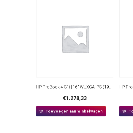
HP ProBook 4 G1i | 16” WUXGA IPS (1920×1200) | Intel Core Ultra 5 225U | 16GB DDR5 | 512GB SSD | W11 Professional
€
1.278,33
Toevoegen aan winkelwagen
T