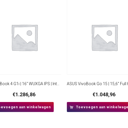
HP ProBook 4 G1i | 16” WUXGA IPS | Intel Core Ultra 7 255U | 16GB DDR5 | 512GB SSD | W11 Professional
€
1.286,86
€
1.048,96
oevoegen aan winkelwagen
Toevoegen aan winkelwag