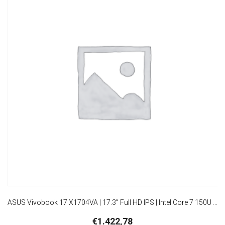
ASUS Vivobook 17 X1704VA | 17.3” Full HD IPS | Intel Core 7 150U | 16GB RAM | 1TB SSD | W11 Professional | Quiet Blue
€
1.422,78