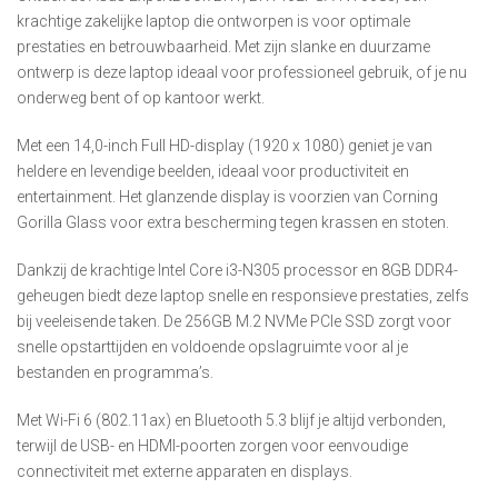
krachtige zakelijke laptop die ontworpen is voor optimale
prestaties en betrouwbaarheid. Met zijn slanke en duurzame
ontwerp is deze laptop ideaal voor professioneel gebruik, of je nu
onderweg bent of op kantoor werkt.
Met een 14,0-inch Full HD-display (1920 x 1080) geniet je van
heldere en levendige beelden, ideaal voor productiviteit en
entertainment. Het glanzende display is voorzien van Corning
Gorilla Glass voor extra bescherming tegen krassen en stoten.
Dankzij de krachtige Intel Core i3-N305 processor en 8GB DDR4-
geheugen biedt deze laptop snelle en responsieve prestaties, zelfs
bij veeleisende taken. De 256GB M.2 NVMe PCIe SSD zorgt voor
snelle opstarttijden en voldoende opslagruimte voor al je
bestanden en programma’s.
Met Wi-Fi 6 (802.11ax) en Bluetooth 5.3 blijf je altijd verbonden,
terwijl de USB- en HDMI-poorten zorgen voor eenvoudige
connectiviteit met externe apparaten en displays.