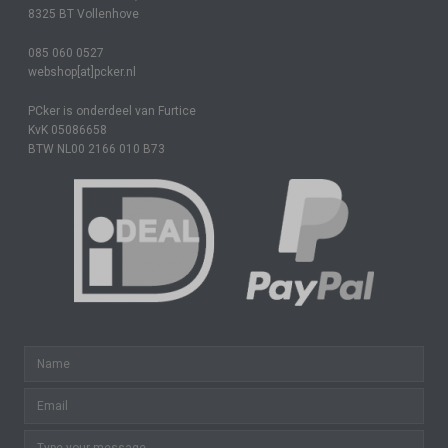
8325 BT Vollenhove
085 060 0527
webshop[at]pcker.nl
PCker is onderdeel van Furtice
KvK 05086658
BTW NL00 2166 010 B73