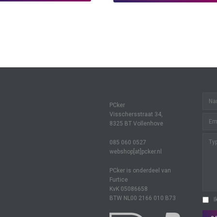
PCker
Visschersstraat 34,
8325 BT Vollenhove
085 060 0527
webshop[at]pcker.nl
PCker is onderdeel van
Furtice
KvK 05086658
BTW NL00 2166 010 B73
I