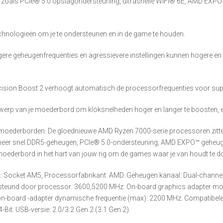
eit zoals PCIe® 5.0 opslagondersteuning, ultrasnelle WiFi® 6E, AMD EXPO
nologieën om je te ondersteunen en in de game te houden.
e geheugenfrequenties en agressievere instellingen kunnen hogere en s
ecision Boost 2 verhoogt automatisch de processorfrequenties voor supe
werp van je moederbord om kloksnelheden hoger en langer te boosten, en
 moederborden. De gloednieuwe AMD Ryzen 7000-serie processoren zitten
eer snel DDR5-geheugen, PCIe® 5.0-ondersteuning, AMD EXPO™ geheuge
moederbord in het hart van jouw rig om de games waar je van houdt te 
: Socket AM5, Processorfabrikant: AMD. Geheugen kanaal: Dual-channe
steund door processor: 3600,5200 MHz. On-board graphics adapter mo
on-board -adapter dynamische frequentie (max): 2200 MHz. Compatibele
Bit. USB-versie: 2.0/3.2 Gen 2 (3.1 Gen 2).