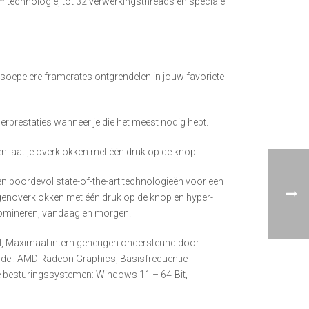
™ technologie, tot 32 verwerkingsthreads en speciale
oepelere framerates ontgrendelen in jouw favoriete
rprestaties wanneer je die het meest nodig hebt.
 laat je overklokken met één druk op de knop.
 boordevol state-of-the-art technologieën voor een
noverklokken met één druk op de knop en hyper-
domineren, vandaag en morgen.
l, Maximaal intern geheugen ondersteund door
del: AMD Radeon Graphics, Basisfrequentie
 besturingssystemen: Windows 11 – 64-Bit,