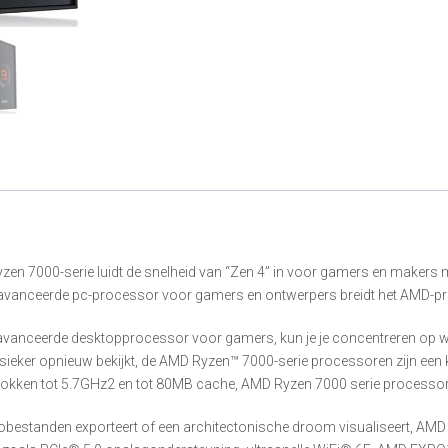
yzen 7000-serie luidt de snelheid van “Zen 4” in voor gamers en makers
eavanceerde pc-processor voor gamers en ontwerpers breidt het AMD-prest
anceerde desktopprocessor voor gamers, kun je je concentreren op wat e
klassieker opnieuw bekijkt, de AMD Ryzen™ 7000-serie processoren zijn ee
klokken tot 5.7GHz2 en tot 80MB cache, AMD Ryzen 7000 serie processor
deobestanden exporteert of een architectonische droom visualiseert, 