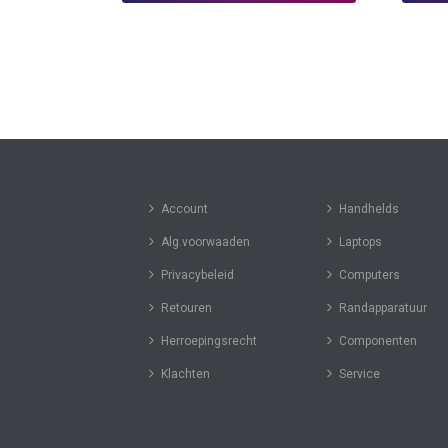
Account
Handhelds
Alg.voorwaaden
Laptops
Privacybeleid
Computers
Retouren
Randapparatuur
Herroepingsrecht
Componenten
Klachten
Service