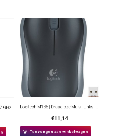
Logitech M185 | Draadloze Muis | Links- en Rechtshandig | RF | 1000 DPI | Zwart/Grijs
AMD Ryzen 7 9800X3D | 8 Core | 4,7 GHz (5,2GHz Turbo) | AM5 | 3D V-Cache | Processor | CPU
€
11,14
Toevoegen aan winkelwagen
en