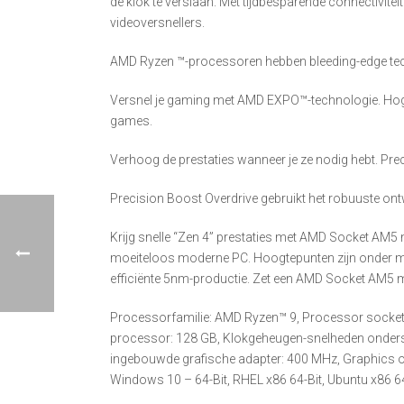
de klok te verslaan. Met tijdbesparende connectivit
videoversnellers.
AMD Ryzen ™-processoren hebben bleeding-edge tech
Versnel je gaming met AMD EXPO™-technologie. Hoger
games.
Verhoog de prestaties wanneer je ze nodig hebt. Pr
Precision Boost Overdrive gebruikt het robuuste ont
Krijg snelle “Zen 4” prestaties met AMD Socket AM5
moeiteloos moderne PC. Hoogtepunten zijn onder m
efficiënte 5nm-productie. Zet een AMD Socket AM5 
Processorfamilie: AMD Ryzen™ 9, Processor socket
processor: 128 GB, Klokgeheugen-snelheden onder
ingebouwde grafische adapter: 400 MHz, Graphics 
Windows 10 – 64-Bit, RHEL x86 64-Bit, Ubuntu x86 64-