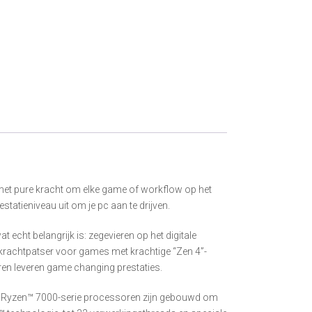
 met pure kracht om elke game of workflow op het
atieniveau uit om je pc aan te drijven.
cht belangrijk is: zegevieren op het digitale
n krachtpatser voor games met krachtige “Zen 4”-
en leveren game changing prestaties.
AMD Ryzen™ 7000-serie processoren zijn gebouwd om