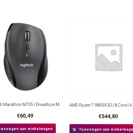
Logitech Marathon M705 | Draadloze Muis | Rechtshandig | RF | 1000 DPI | Zwart
€
60,49
€
544,80
oevoegen aan winkelwagen
Toevoegen aan winkelwag