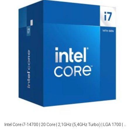
Intel Core i7-14700 | 20 Core | 2,1GHz (5,4GHz Turbo) | LGA 1700 | Processor | CPU