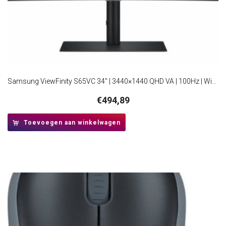
Samsung ViewFinity S65VC 34″ | 3440×1440 QHD VA | 100Hz | Windows Hello | Curved Ultrawide Monitor
€
494,89
Toevoegen aan winkelwagen