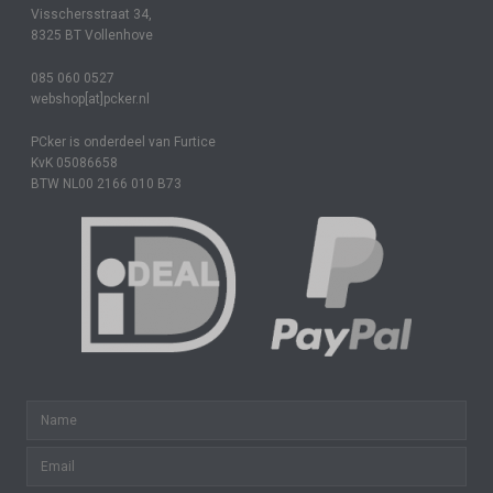
Visschersstraat 34,
8325 BT Vollenhove
085 060 0527
webshop[at]pcker.nl
PCker is onderdeel van Furtice
KvK 05086658
BTW NL00 2166 010 B73