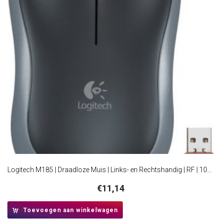
Logitech M185 | Draadloze Muis | Links- en Rechtshandig | RF | 1000 DPI | Zwart/Grijs
€
11,14
Toevoegen aan winkelwagen