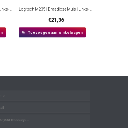
Logitech M185 | Draadloze Muis | Links- en Rechtshandig | RF | 1000 DPI | Zwart/Blauw
Logitech M235 | Draadloze Muis | Links- en Rechtshandig | RF | 1000 DPI | Rood/Zwart
€
21,36
en
Toevoegen aan winkelwagen