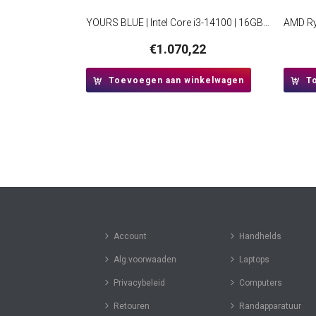
YOURS BLUE | Intel Core i3-14100 | 16GB RAM | 1TB SSD | HDMI | Windows 11 Professional | Small Form Factor Behuizing
€
1.070,22
Toevoegen aan winkelwagen
T
Account
Handhelds
Alg.voorwaaden
Laptops
Privacybeleid
Computers
Retouren
Randapparatuur