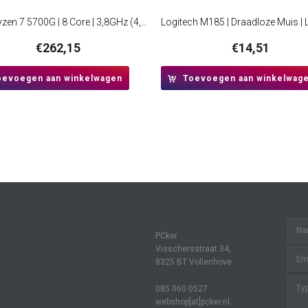
AMD Ryzen 7 5700G | 8 Core | 3,8GHz (4,6GHz Turbo) | AM4 | Processor | CPU
€
262,15
€
14,51
oevoegen aan winkelwagen
Toevoegen aan winkelwag
PCker
Visschersstraat 34,
8325 BT Vollenhove
085 060 0527
webshop[at]pcker.nl