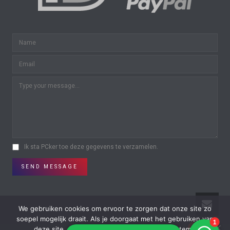
Ik sta PCker toe deze gegevens te verzamelen.
SEND MESSAGE
We gebruiken cookies om ervoor te zorgen dat onze site zo
soepel mogelijk draait. Als je doorgaat met het gebruiken van
0
0
deze site, gaan we er vanuit dat je ermee instemt.