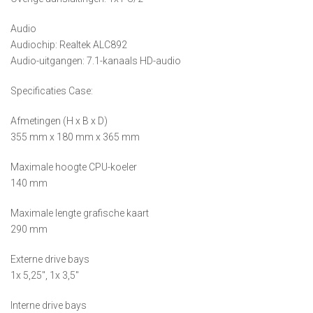
Audio
Audiochip: Realtek ALC892
Audio-uitgangen: 7.1-kanaals HD-audio
Specificaties Case:
Afmetingen (H x B x D)
355 mm x 180 mm x 365 mm
Maximale hoogte CPU-koeler
140 mm
Maximale lengte grafische kaart
290 mm
Externe drive bays
1x 5,25″, 1x 3,5″
Interne drive bays