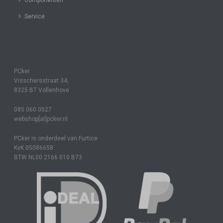
Service
PCker
Visschersstraat 34,
8325 BT Vollenhove
085 060 0527
webshop[at]pcker.nl
PCker is onderdeel van Furtice
KvK 05086658
BTW NL00 2166 010 B73