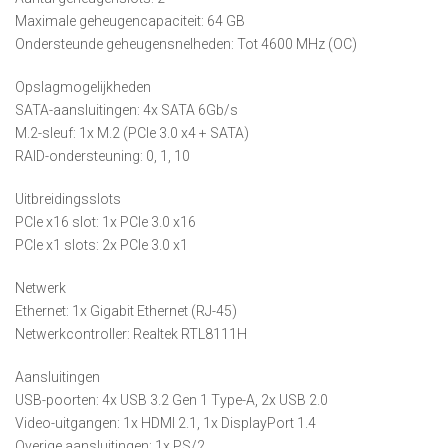
Maximale geheugencapaciteit: 64 GB
Ondersteunde geheugensnelheden: Tot 4600 MHz (OC)
Opslagmogelijkheden
SATA-aansluitingen: 4x SATA 6Gb/s
M.2-sleuf: 1x M.2 (PCIe 3.0 x4 + SATA)
RAID-ondersteuning: 0, 1, 10
Uitbreidingsslots
PCIe x16 slot: 1x PCIe 3.0 x16
PCIe x1 slots: 2x PCIe 3.0 x1
Netwerk
Ethernet: 1x Gigabit Ethernet (RJ-45)
Netwerkcontroller: Realtek RTL8111H
Aansluitingen
USB-poorten: 4x USB 3.2 Gen 1 Type-A, 2x USB 2.0
Video-uitgangen: 1x HDMI 2.1, 1x DisplayPort 1.4
Overige aansluitingen: 1x PS/2