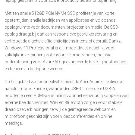
laptop geschikt is voor zowel productiviteit als ontspanning.
Met een snelle 512GB PCIe NVMe SSD profiteer je van korte
opstarttijden, snelle laadtijden van applicaties en voldoende
opslagruimte voor documenten, projecten en media. De SSD-
opslag draagt bij aan een responsieve gebruikerservaring en
verhoogt de algehele efficiëntie tijdens intensief gebruik. Dankzij
Windows 11 Professional is dit model direct geschikt voor
zakelijke inzet binnen professionele omgevingen, inclusief
ondersteuning voor Azure AD, geavanceerde beveiligingsfuncties
en beheer via bedrijfsnetwerken.
Op het gebied van connectiviteit biedt de Acer Aspire Lite diverse
aansluitmogelijkheden, waaronder USB-C, meerdere USB-A
poorten en een HDMI-aansluiting voor het eenvoudig koppelen van
externe beeldschermen. WiFi en Bluetooth zorgen voor stabiele
draadloze verbindingen, terwijl de geïntegreerde webcam en
microfoon geschikt zijn voor videoconferenties en online
meetings.