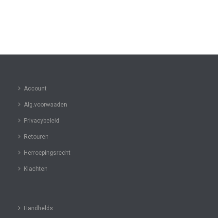
Account
Alg.voorwaaden
Privacybeleid
Retouren
Herroepingsrecht
Klachten
Handhelds