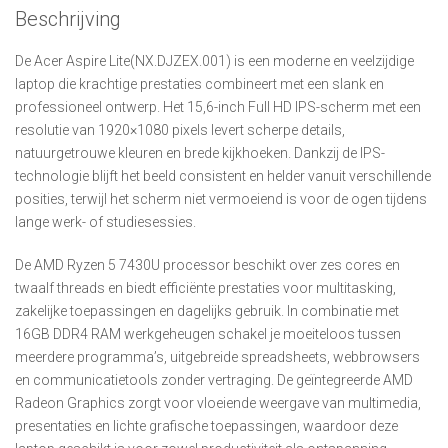
Beschrijving
De Acer Aspire Lite(NX.DJZEX.001) is een moderne en veelzijdige
laptop die krachtige prestaties combineert met een slank en
professioneel ontwerp. Het 15,6-inch Full HD IPS-scherm met een
resolutie van 1920×1080 pixels levert scherpe details,
natuurgetrouwe kleuren en brede kijkhoeken. Dankzij de IPS-
technologie blijft het beeld consistent en helder vanuit verschillende
posities, terwijl het scherm niet vermoeiend is voor de ogen tijdens
lange werk- of studiesessies.
De AMD Ryzen 5 7430U processor beschikt over zes cores en
twaalf threads en biedt efficiënte prestaties voor multitasking,
zakelijke toepassingen en dagelijks gebruik. In combinatie met
16GB DDR4 RAM werkgeheugen schakel je moeiteloos tussen
meerdere programma’s, uitgebreide spreadsheets, webbrowsers
en communicatietools zonder vertraging. De geïntegreerde AMD
Radeon Graphics zorgt voor vloeiende weergave van multimedia,
presentaties en lichte grafische toepassingen, waardoor deze