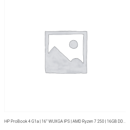
HP ProBook 4 G1a | 16” WUXGA IPS | AMD Ryzen 7 250 | 16GB DDR5 | 512GB SSD | WiFi 7 | W11 Pro