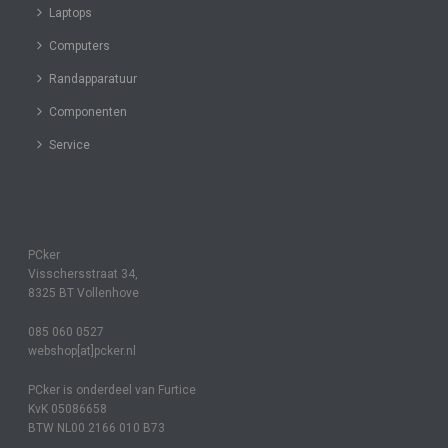
Laptops
Computers
Randapparatuur
Componenten
Service
PCker
Visschersstraat 34,
8325 BT Vollenhove
085 060 0527
webshop[at]pcker.nl
PCker is onderdeel van Furtice
KvK 05086658
BTW NL00 2166 010 B73