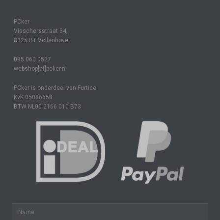
PCker
Visschersstraat 34,
8325 BT Vollenhove
085 060 0527
webshop[at]pcker.nl
PCker is onderdeel van Furtice
KvK 05086658
BTW NL00 2166 010 B73