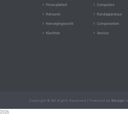
Privacybeleid
Computers
Retouren
Randapparatuur
Herroepingsrecht
Componenten
Klachten
Service
Copyright © All Rights Reserved | Powered by
On-Lijn
i
2026