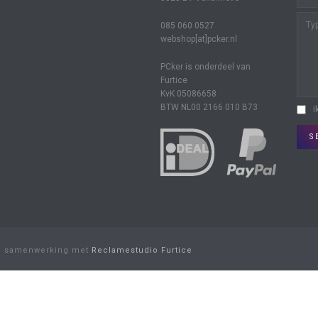
085 060 0527
webshop[at]pcker.nl
PCker is onderdeel van
Furtice
KvK 05086658
BTW NL00 2166 010 B73
I
S
n samenwerking met
Reclamestudio Furtice