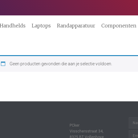
Handhelds
Laptops
Randapparatuur
Componenten
Geen producten gevonden die aan je selectie voldoen.
PCker
Visschersstraat 34,
8325 BT Vollenhove